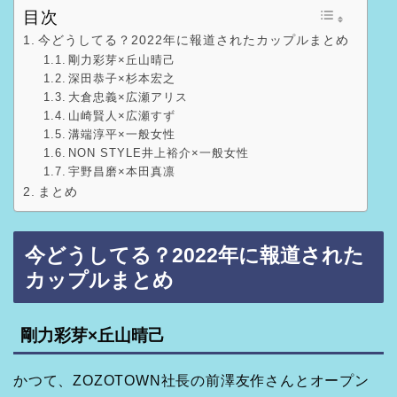
目次
今どうしてる？2022年に報道されたカップルまとめ
剛力彩芽×丘山晴己
深田恭子×杉本宏之
大倉忠義×広瀬アリス
山崎賢人×広瀬すず
溝端淳平×一般女性
NON STYLE井上裕介×一般女性
宇野昌磨×本田真凛
まとめ
今どうしてる？2022年に報道された
カップルまとめ
剛力彩芽×丘山晴己
かつて、ZOZOTOWN社長の前澤友作さんとオープン