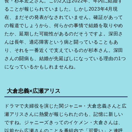
長・杉本宏之さん。この2人は2022年、年内に結婚す
ることが報じられていました。しかし2023年4月現
在、まだその発表がなされていません。確証があって
の報道でしょうから、何らかの事情で結婚を取りやめ
たか、延期した可能性があるのだそうですよ。深田さ
んは長年、適応障害という病と闘っていることもあ
り、それを一番近くで支えているのが杉本さん。深田
さんの闘病も、結婚が先延ばしになっている理由の1つ
になっているかもしれませんね。
大倉忠義×広瀬アリス
ドラマで夫婦役を演じた関ジャニ∞・大倉忠義さんと広
瀬アリスさんに熱愛が報じられたのも、記憶に新しい
ですね。ジャニーズきってのイケメン・大倉さんは、
以前から広瀬さんのことを番組内で「可愛い」と連呼