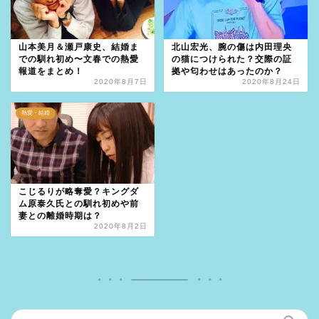
山本美月＆瀬戸康史、結婚ま
北山宏光、腕の傷は内田理央
での馴れ初め〜文春での熱愛
の猫につけられた？交際の証
報道をまとめ！
拠や匂わせはあったのか？
2020年8月7日
2020年8月24日
熱愛・結婚
こじるりが略奪愛？キングダ
ム原泰久氏との馴れ初めや前
妻との離婚時期は？
2020年8月2日