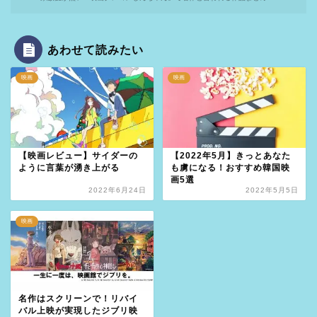
あわせて読みたい
映画
映画
【映画レビュー】サイダーの
【2022年5月】きっとあなた
ように言葉が湧き上がる
も虜になる！おすすめ韓国映
画5選
2022年6月24日
2022年5月5日
映画
名作はスクリーンで！リバイ
バル上映が実現したジブリ映