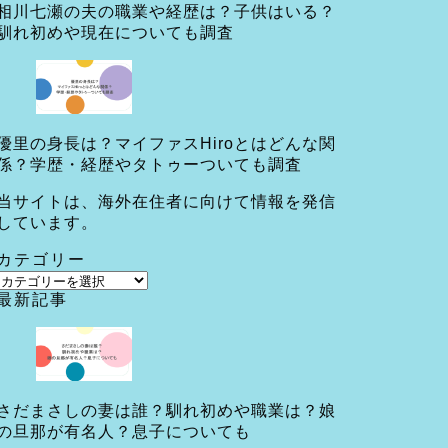
相川七瀬の夫の職業や経歴は？子供はいる？
馴れ初めや現在についても調査
優里の身長は？マイファスHiroとはどんな関
係？学歴・経歴やタトゥーついても調査
当サイトは、海外在住者に向けて情報を発信
しています。
カテゴリー
カ
最新記事
テ
ゴ
リ
ー
さだまさしの妻は誰？馴れ初めや職業は？娘
の旦那が有名人？息子についても