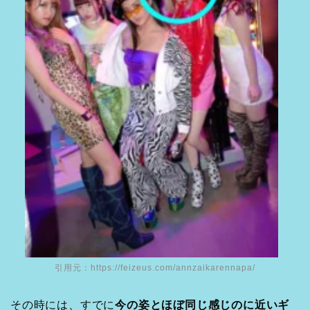
引用元：
https://feizeus.com/annzaikarennapa/
その時には、すでに
今の姿とほぼ同じ感じのに近いギ