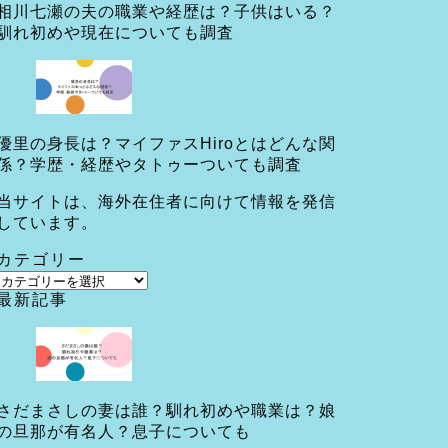
相川七瀬の夫の職業や経歴は？子供はいる？
馴れ初めや現在についても調査
優里の身長は？マイファスHiroとはどんな関
係？学歴・経歴やタトゥーついても調査
当サイトは、海外在住者に向けて情報を発信
しています。
カテゴリー
カ
最新記事
テ
ゴ
リ
ー
さだまさしの妻は誰？馴れ初めや職業は？娘
の旦那が有名人？息子についても