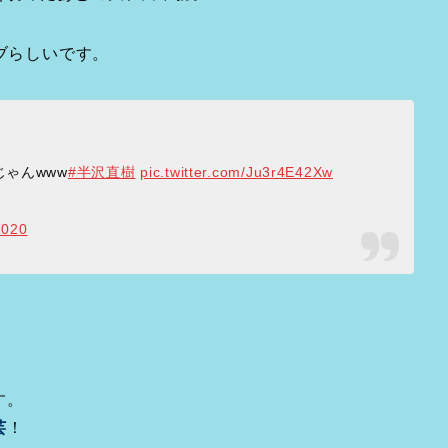
ブらしいです。
ゃんwww
#半沢直樹
pic.twitter.com/Ju3r4E42Xw
2020
す。
芸
！