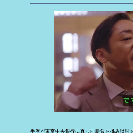
半沢が東京中央銀行に真っ向勝負を挑み啖呵