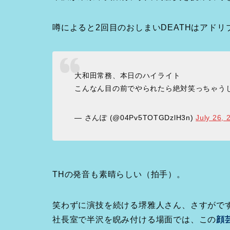
噂によると2回目のおしまいDEATHはアドリ
大和田常務、本日のハイライト
こんなん目の前でやられたら絶対笑っちゃうじ
— さんぽ (@04Pv5TOTGDzlH3n)
July 26, 
THの発音も素晴らしい（拍手）。
笑わずに演技を続ける堺雅人さん、さすがで
社長室で半沢を睨み付ける場面では、この
顔