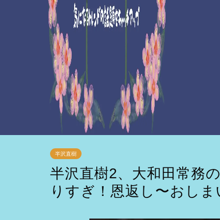
半沢直樹
半沢直樹2、大和田常務
りすぎ！恩返し〜おしまい