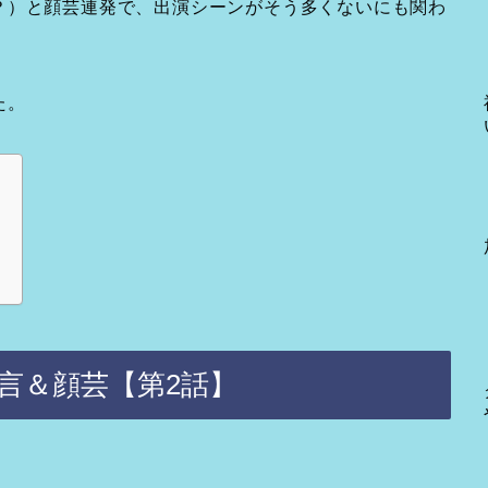
？）と顔芸連発で、出演シーンがそう多くないにも関わ
た。
言＆顔芸【第2話】