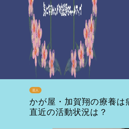
芸人
かが屋・加賀翔の療養は
直近の活動状況は？