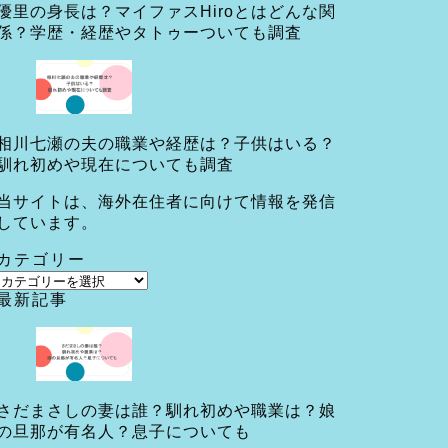
優里の身長は？マイファスHiroとはどんな関
係？学歴・経歴やタトゥーついても調査
相川七瀬の夫の職業や経歴は？子供はいる？
馴れ初めや現在についても調査
当サイトは、海外在住者に向けて情報を発信
しています。
カテゴリー
カ
最新記事
テ
ゴ
リ
ー
さだまさしの妻は誰？馴れ初めや職業は？娘
の旦那が有名人？息子についても