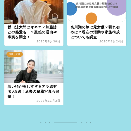
坂口涼太郎はオネエ？加藤諒
哀川翔の嫁は元女優？馴れ初
との熱愛も…？疑惑の理由や
めは？現在の活動や家族構成
事実を調査！
についても調査
2020年8月30日
2026年2月24日
俳優・女優
若い頃が美しすぎるアラ還有
名人5選！過去の秘蔵写真も発
掘！
2023年11月2日