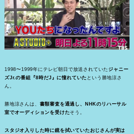
1998〜1999年にテレビ朝日で放送されていた
ジャニー
ズJr.の番組『8時だJ』に憧れていた
という勝地涼さ
ん。
勝地涼さんは、
書類審査を通過し、NHKのリハーサル
室でオーディションを受けた
そう。
スタジオ入りした時に鏡を拭いていたおじさんが実は