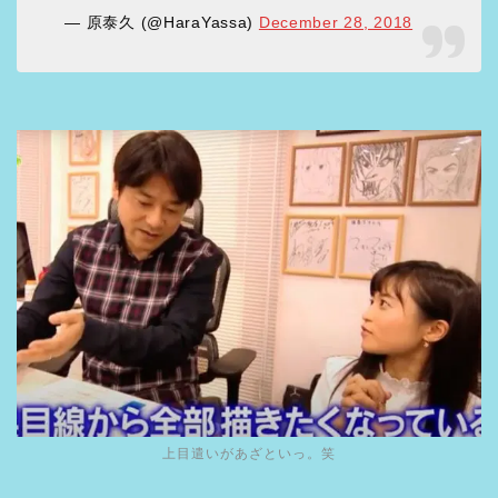
— 原泰久 (@HaraYassa)
December 28, 2018
上目遣いがあざといっ。笑