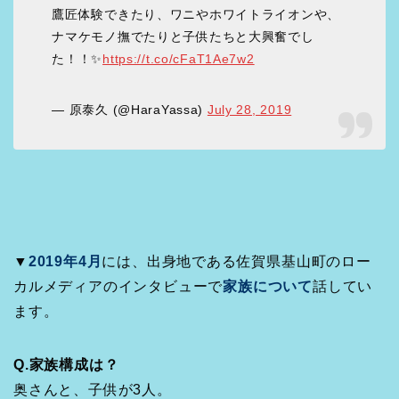
鷹匠体験できたり、ワニやホワイトライオンや、
ナマケモノ撫でたりと子供たちと大興奮でし
た！！✨
https://t.co/cFaT1Ae7w2
— 原泰久 (@HaraYassa)
July 28, 2019
▼
2019年4月
には、出身地である佐賀県基山町のロー
カルメディアのインタビューで
家族について
話してい
ます。
Q.家族構成は？
奥さんと、子供が3人。