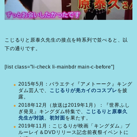
こじるりと原泰久先生の接点を時系列で並べると、以
下の通りです。
[list class=”li-check li-mainbdr main-c-before”]
2015年5月：バラエティ『アメトーーク』キング
ダム芸人で、
こじるりが羌カイのコスプレ
を披
露。
2018年12月（放送は2019年1月）：『世界ふし
ぎ発見』キングダム特集で、
こじるりと原泰久
先生が対談
。
初対面
を果たす。
2019年11月：こじるりが映画「キングダム」ブ
ルーレイ＆DVDリリース記念前夜祭イベントに