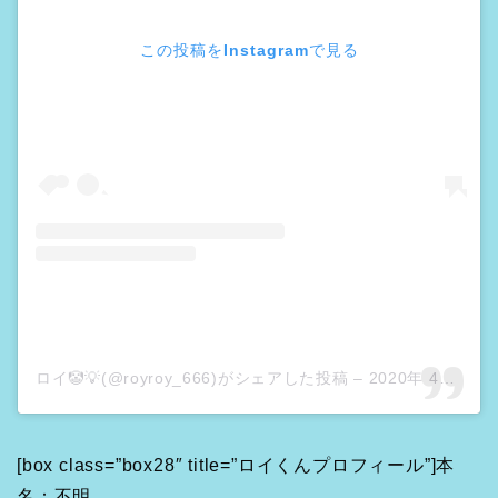
この投稿をInstagramで見る
ロイ🤡💡(@royroy_666)がシェアした投稿
–
2020年 4月月21日午後11時16分PDT
[box class=”box28″ title=”ロイくんプロフィール”]本
名：不明