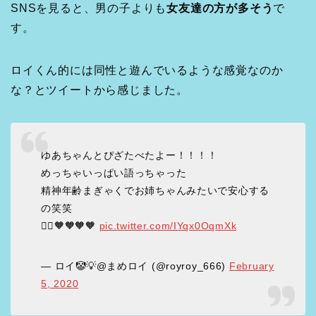
SNSを見ると、男の子よりも
女友達の方が多そう
で
す。
ロイくん的には同性と遊んでいるような感覚なのか
な？とツイートから感じました。
ゆあちゃんとぴざたべたよー！！！！
めっちゃいっぱい語っちゃった
精神年齢まぎゃくでお姉ちゃんみたいで安心する
の笑笑
🧚‍♂️🧡🧡🧡🧡
pic.twitter.com/IYqx0OqmXk
— ロイ🤡💡@まめロイ (@royroy_666)
February
5, 2020