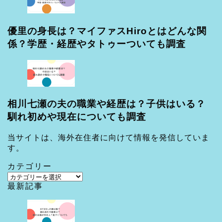
優里の身長は？マイファスHiroとはどんな関
係？学歴・経歴やタトゥーついても調査
相川七瀬の夫の職業や経歴は？子供はいる？
馴れ初めや現在についても調査
当サイトは、海外在住者に向けて情報を発信していま
す。
カテゴリー
カ
最新記事
テ
ゴ
リ
ー