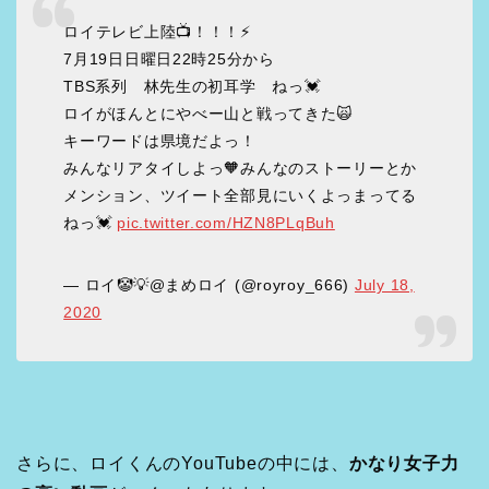
ロイテレビ上陸📺！！！⚡️
7月19日日曜日22時25分から
TBS系列 林先生の初耳学 ねっ💓
ロイがほんとにやべー山と戦ってきた🙀
キーワードは県境だよっ！
みんなリアタイしよっ🧡みんなのストーリーとか
メンション、ツイート全部見にいくよっまってる
ねっ💓
pic.twitter.com/HZN8PLqBuh
— ロイ🤡💡@まめロイ (@royroy_666)
July 18,
2020
さらに、ロイくんのYouTubeの中には、
かなり女子力