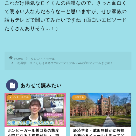
これだけ陽気なロイくんの両親なので、きっと面白く
て明るい人なんだろうなーと思いますが、ぜひ家族の
話もテレビで聞いてみたいですね（面白いエピソード
たくさんありそう…！）
HOME
タレント・モデル
初耳学・ロイくんはオネエのハーフモデル？wikiプロフィールまとめ！
あわせて読みたい
タレント・モデル
お役立ち
ボンビーガール川口葵の態度
経済学者・成田悠輔が助教授
が気になる？挨拶がない、声
を務めるイェール大学ってど