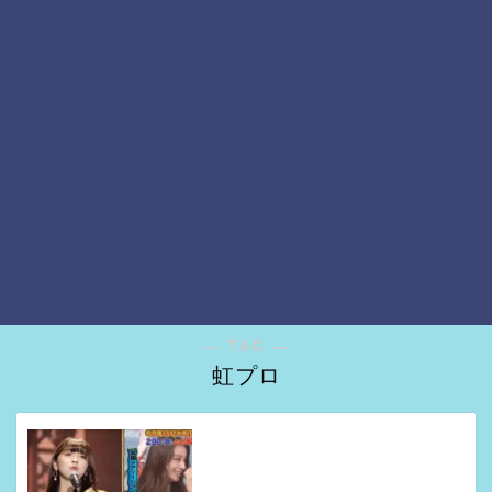
― TAG ―
虹プロ