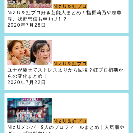
NiziU＆虹プロ
NiziU＆虹プロ好き芸能人まとめ！指原莉乃や志尊
淳、浅野忠信もWithU！？
2020年7月28日
NiziU＆虹プロ
ユナが痩せてストレス太りから回復？虹プロ初期か
らの変化まとめ！
2020年7月22日
NiziU＆虹プロ
NiziUメンバー9人のプロフィールまとめ｜人気順や