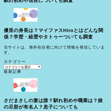
馴れ初めや現在についても調査
優里の身長は？マイファスHiroとはどんな関
係？学歴・経歴やタトゥーついても調査
当サイトは、海外在住者に向けて情報を発信していま
す。
カテゴリー
カ
最新記事
テ
ゴ
リ
ー
さだまさしの妻は誰？馴れ初めや職業は？娘
の旦那が有名人？息子についても