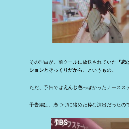
その理由が、前クールに放送されていた
『恋
ションとそっくりだから
、というもの。
ただ、予告では
えんじ色
っぽかったナースス
予告編は、恋つづに絡めた粋な演出だったの