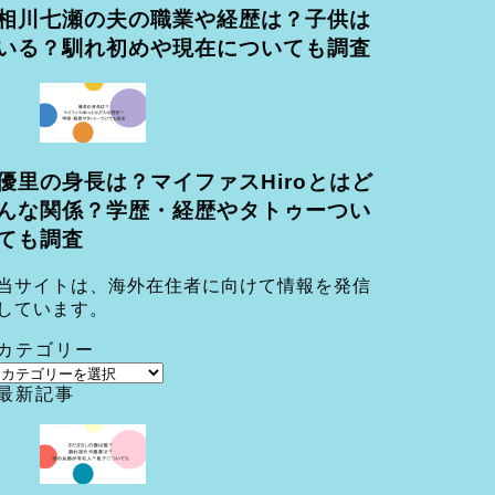
相川七瀬の夫の職業や経歴は？子供は
いる？馴れ初めや現在についても調査
優里の身長は？マイファスHiroとはど
んな関係？学歴・経歴やタトゥーつい
ても調査
当サイトは、海外在住者に向けて情報を発信
しています。
カテゴリー
カ
最新記事
テ
ゴ
リ
ー