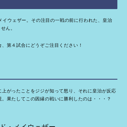
VSメイウェザー。その注目の一戦の前に行われた、皇治
ません。
合、第４試合にどうぞご注目ください！
に上がったことをジジが知って怒り、それに皇治が反応
現。果たしてこの因縁の戦いに勝利したのは・・・？
ロイド・メイウェザー