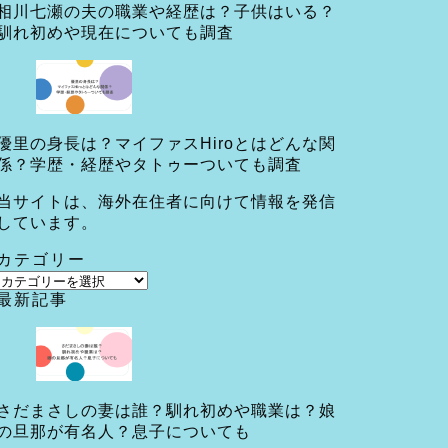
相川七瀬の夫の職業や経歴は？子供はいる？
馴れ初めや現在についても調査
優里の身長は？マイファスHiroとはどんな関
係？学歴・経歴やタトゥーついても調査
当サイトは、海外在住者に向けて情報を発信
しています。
カテゴリー
カ
最新記事
テ
ゴ
リ
ー
さだまさしの妻は誰？馴れ初めや職業は？娘
の旦那が有名人？息子についても