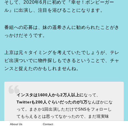
そして、2020年6月に初めて『幸せ！ボンビーガー
ル』に出演し、注目を浴びることになります。
番組への応募は、妹の遥希さんに勧められたことがき
っかけだそうです。
上京は元々タイミングを考えていたでしょうが、テレ
ビ出演ついでに物件探しもできるということで、チャ
ンスと捉えたのかもしれませんね。
インスタは
1
600人から2万人以上に
なって、
Twitterも200人ぐらいだったのが1万
なんぼかにな
って。まさか1回出演しただけでSNSをフォローし
てもらえるとは思ってなかったので、まだ現実味
がないですね。テレビの力ってすごいです
About Us
Contact