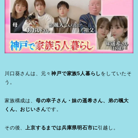
川口葵さんは、元々
神戸で家族5人暮らし
をしていたそ
う。
家族構成は、
母の幸子さん・妹の遥希さん、弟の颯大
くん、おじいさん
です。
その後、
上京するまでは兵庫県明石市に
引越し。