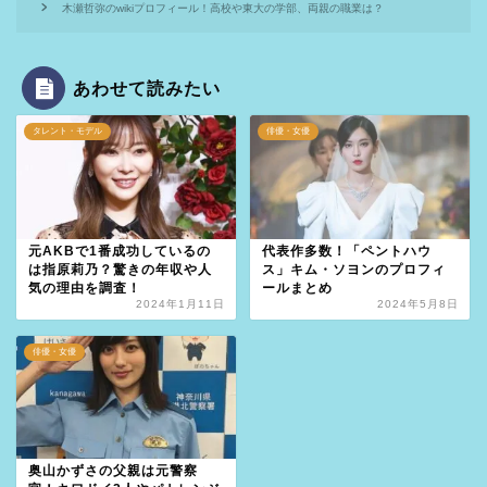
木瀬哲弥のwikiプロフィール！高校や東大の学部、両親の職業は？
あわせて読みたい
タレント・モデル
俳優・女優
元AKBで1番成功しているの
代表作多数！「ペントハウ
は指原莉乃？驚きの年収や人
ス」キム・ソヨンのプロフィ
気の理由を調査！
ールまとめ
2024年1月11日
2024年5月8日
俳優・女優
奥山かずさの父親は元警察