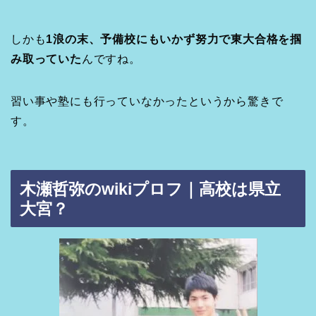
しかも
1浪の末、予備校にもいかず努力で東大合格を掴
み取っていた
んですね。
習い事や塾にも行っていなかったというから驚きで
す。
木瀬哲弥のwikiプロフ｜高校は県立
大宮？