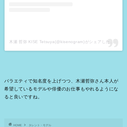
木瀬 哲弥 KISE Tetsuya(@kisenogram)がシェアした投稿
–
2
バラエティで知名度を上げつつ、木瀬哲弥さん本人が
希望しているモデルや俳優のお仕事もやれるようにな
ると良いですね。
HOME
タレント・モデル