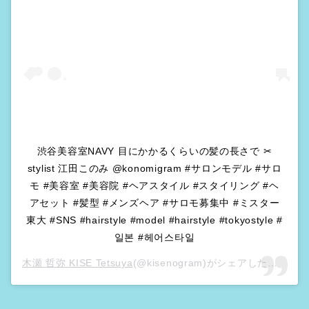
渋谷美容室NAVY 目にかかるくらいの髪の長さで ✂︎
stylist 江田このみ @konomigram #サロンモデル #サロ
モ #美容室 #美容院 #ヘアスタイル #スタイリング #ヘ
アセット #髪型 #メンズヘア #サロモ募集中 #ミスター
東大 #SNS #hairstyle #model #hairstyle #tokyostyle #
일본 #헤어스타일
木瀬 哲弥 KISE Tetsuya
(@kisenogram)がシェアした投稿 –
2