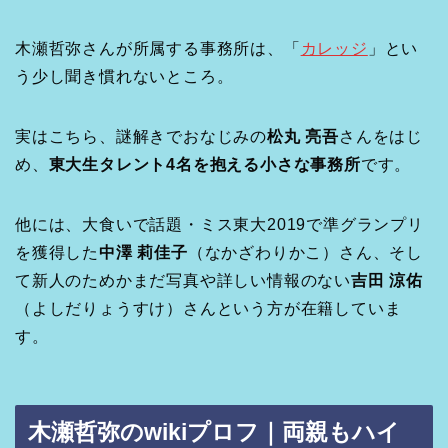
木瀬哲弥さんが所属する事務所は、「
カレッジ
」とい
う少し聞き慣れないところ。
実はこちら、謎解きでおなじみの
松丸 亮吾
さんをはじ
め、
東大生タレント4名を抱える小さな事務所
です。
他には、大食いで話題・ミス東大2019で準グランプリ
を獲得した
中澤 莉佳子
（なかざわりかこ）さん、そし
て新人のためかまだ写真や詳しい情報のない
吉田 涼佑
（よしだりょうすけ）さんという方が在籍していま
す。
木瀬哲弥のwikiプロフ｜
両親もハイ