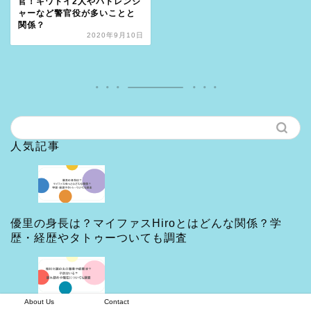
官！キワドイ2人やパトレンジ
ャーなど警官役が多いことと
関係？
2020年9月10日
人気記事
優里の身長は？マイファスHiroとはどんな関係？学
歴・経歴やタトゥーついても調査
About Us
Contact