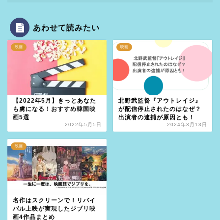
あわせて読みたい
映画
映画
【2022年5月】きっとあなた
北野武監督『アウトレイジ』
も虜になる！おすすめ韓国映
が配信停止されたのはなぜ？
画5選
出演者の逮捕が原因とも！
2022年5月5日
2024年3月13日
映画
名作はスクリーンで！リバイ
バル上映が実現したジブリ映
画4作品まとめ