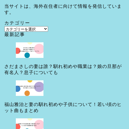
当サイトは、海外在住者に向けて情報を発信していま
す。
カテゴリー
カ
最新記事
テ
ゴ
リ
ー
さだまさしの妻は誰？馴れ初めや職業は？娘の旦那が
有名人？息子についても
福山雅治と妻の馴れ初めや子供について！若い頃のヒ
ット曲もまとめ