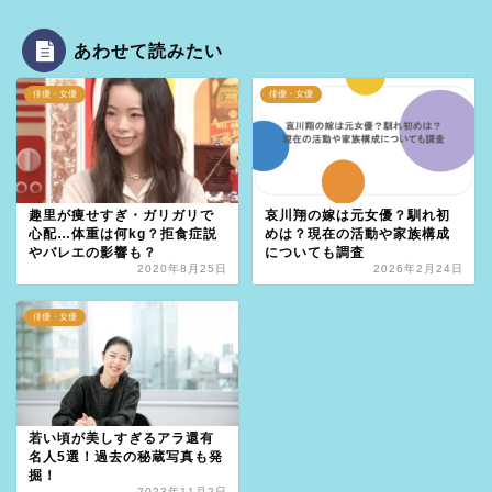
あわせて読みたい
俳優・女優
俳優・女優
趣里が痩せすぎ・ガリガリで
哀川翔の嫁は元女優？馴れ初
心配…体重は何kg？拒食症説
めは？現在の活動や家族構成
やバレエの影響も？
についても調査
2020年8月25日
2026年2月24日
俳優・女優
若い頃が美しすぎるアラ還有
名人5選！過去の秘蔵写真も発
掘！
2023年11月2日