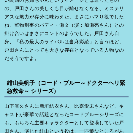
い関西のお姉ちゃんというイメージとは違ったもの
の、戸田さんの美しくも目が離せなくなる、ミステリ
アスな魅力が存分に味わえた、まさにハマり役でした
ね。堅物刑事のバディ・瀬文（演：加瀬亮さん）との
掛け合いはまさにコントのようでした。戸田さん自
身、「私の最大のライバルは当麻彩綾」と言うほど、
戸田さんにとっても大きな存在となっている人物なの
だそうですよ。
緋山美帆子（コード・ブルー～ドクターヘリ緊
急救命～ シリーズ）
山下智久さんに新垣結衣さん、比嘉愛未さんなど、キ
ャストが豪華で話題となったコードブルーシリーズに
も、もちろん主要キャラクターとして登場していた戸
田さん。演じた緋山という役は、一匹狼なところがあ