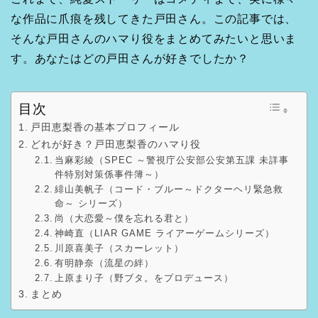
な作品に爪痕を残してきた戸田さん。この記事では、
そんな戸田さんのハマり役をまとめてみたいと思いま
す。あなたはどの戸田さんが好きでしたか？
目次
戸田恵梨香の基本プロフィール
どれが好き？戸田恵梨香のハマり役
当麻彩綾（SPEC ～警視庁公安部公安第五課 未詳事
件特別対策係事件簿～）
緋山美帆子（コード・ブルー～ドクターヘリ緊急救
命～ シリーズ）
尚（大恋愛～僕を忘れる君と）
神崎直（LIAR GAME ライアーゲームシリーズ）
川原喜美子（スカーレット）
有明静奈（流星の絆）
上原まり子（野ブタ。をプロデュース）
まとめ