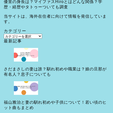
優里の身長は？マイファスHiroとはどんな関係？学
歴・経歴やタトゥーついても調査
当サイトは、海外在住者に向けて情報を発信していま
す。
カテゴリー
カ
最新記事
テ
ゴ
リ
ー
さだまさしの妻は誰？馴れ初めや職業は？娘の旦那が
有名人？息子についても
福山雅治と妻の馴れ初めや子供について！若い頃のヒ
ット曲もまとめ