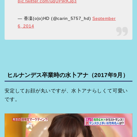
pic.twitter.com/uqUPiRKJq3
— 香凜(o|o)HD (@carin_5757_hd)
September
6, 2014
ヒルナンデス卒業時の水卜アナ（2017年9月）
安定してお顔が丸いですが、水卜アナらしくて可愛い
です。