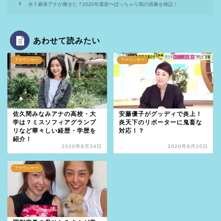
水卜麻美アナが痩せた？2020年最新〜ぽっちゃり期の画像を検証！
あわせて読みたい
アナウンサー
アナウンサー
佐久間みなみアナの高校・大
安藤優子がグッディで炎上！
学は？ミスソフィアグランプ
炎天下のリポーターに鬼畜な
リなど華々しい経歴・学歴を
対応！？
紹介！
2020年8月24日
2020年8月20日
アナウンサー