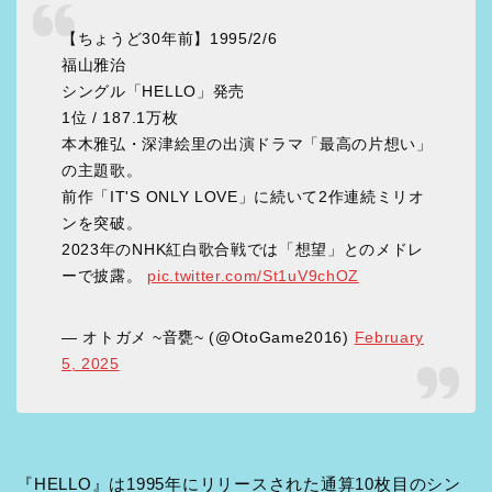
【ちょうど30年前】1995/2/6
福山雅治
シングル「HELLO」発売
1位 / 187.1万枚
本木雅弘・深津絵里の出演ドラマ「最高の片想い」
の主題歌。
前作「IT'S ONLY LOVE」に続いて2作連続ミリオ
ンを突破。
2023年のNHK紅白歌合戦では「想望」とのメドレ
ーで披露。
pic.twitter.com/St1uV9chOZ
— オトガメ ~音甕~ (@OtoGame2016)
February
5, 2025
『HELLO』は1995年にリリースされた通算10枚目のシン