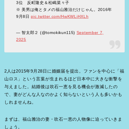
3位 反町隆史＆松嶋菜々子
※ 美男は俺とタメの福山雅治だけじゃん。2016年
9月8日
pic.twitter.com/HwKWLiHXLh
— 智太郎２ (@tomokikun115)
September 7,
2025
2人は2015年9月28日に婚姻届を提出。ファンを中心に「福
山ロス」という言葉が生まれるほど日本中に大きな衝撃を
与えました。結婚後は吹石一恵を見る機会が激減したの
で、妻がどんな人なのかよく知らないという人も多いかも
しれませんね。
まずは、福山雅治の妻・吹石一恵の人物像に迫っていきま
しょう。