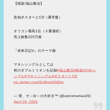
【桜坂/福山雅治】
告知ポスターとCD（通常盤）
オリコン最高1位（３週連続）
売上枚数229万枚
『未来日記V』のテーマ曲
マキシシングルとしては
初のダブルミリオンを記録
#福山雅治
#桜坂
#15thシ
ングル
#マキシシングル
#ポスターとCD
pic.twitter.com/DvWqgUNtDm
— 僕、そ～ゆ～の大好き™ (@astromaniax26)
April 26, 2026