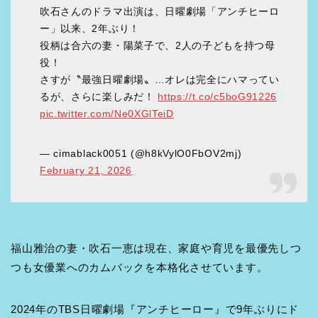
吹石さんのドラマ出演は、日曜劇場「アンチヒーロ
ー」以来、2年ぶり！
役柄は合六の妻・陽菜子で、2人の子どもを持つ母
役！
さすが〝最強日曜劇場〟…オレは完全にハマってい
るが、さらに楽しみだ！
https://t.co/c5boG91226
pic.twitter.com/Ne0XGlTeiD
— cimablack0051 (@h8kVylO0FbOV2mj)
February 21, 2026
福山雅治の妻・吹石一恵は現在、家庭や育児を最優先しつ
つも女優業へのカムバックを本格化させています。
2024年のTBS日曜劇場『アンチヒーロー』で9年ぶりにド