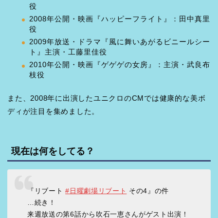
役
2008年公開・映画『ハッピーフライト』：田中真里
役
2009年放送・ドラマ『風に舞いあがるビニールシー
ト』主演・工藤里佳役
2010年公開・映画『ゲゲゲの女房』：主演・武良布
枝役
また、2008年に出演したユニクロのCMでは健康的な美ボ
ディが注目を集めました。
現在は何をしてる？
『リブート
#日曜劇場リブート
その4』の件
…続き！
来週放送の第6話から吹石一恵さんがゲスト出演！