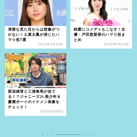
清楚な見た目からは想像がつ
純愛にコメディもこなす！女
かない！土屋太鳳が演じたハ
優・戸田恵梨香のハマり役ま
マり役7選
とめ
2023年3月10日
2023年5月10日
ジャニーズ
那須雄登と三浦春馬が似て
る！？ジャニーズJr.美少年＆
慶應ボーイのイケメン画像を
チェック！
2020年9月8日